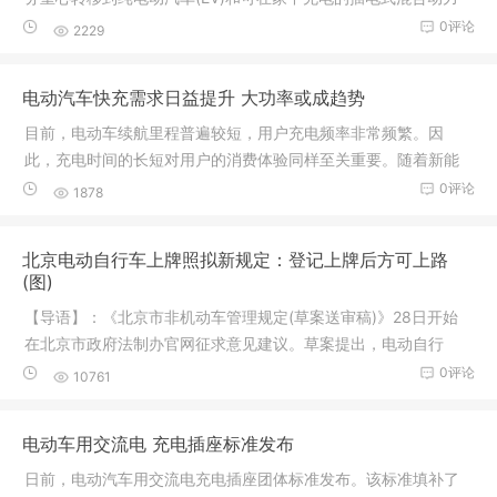
车(PHV)
0评论
2229
电动汽车快充需求日益提升 大功率或成趋势
目前，电动车续航里程普遍较短，用户充电频率非常频繁。因
此，充电时间的长短对用户的消费体验同样至关重要。随着新能
源产业的不
0评论
1878
北京电动自行车上牌照拟新规定：登记上牌后方可上路
(图)
【导语】：《北京市非机动车管理规定(草案送审稿)》28日开始
在北京市政府法制办官网征求意见建议。草案提出，电动自行
车、残疾人
0评论
10761
电动车用交流电 充电插座标准发布
日前，电动汽车用交流电充电插座团体标准发布。该标准填补了