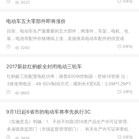
行驶或
0评论
3027
电动车五大零部件即将涨价
目前，电动车生产最重要的五大部件，烤漆件，车架，电机，包
装，电池等配件价格继续上涨，直接推高电动车配件的供货成
本，电动车
0评论
2240
2017新款红蚂蚁全封闭电动三轮车
红蚂蚁三轮配置电机功率：南普800W控制器：世锦18管座 位：
3座使用电压：48-60V制动方式：碟刹长X宽X高：2.0M*1.2M*1.
68M驱动方
0评论
6805
9月1日起6省市的电动车将率先执行3C
《实施意见》明确：1、不折不扣取消19类产品生产许可证管理。
各省级质监部门（市场监督管理部门）、有关生产许可证审查机
构自《
0评论
3826