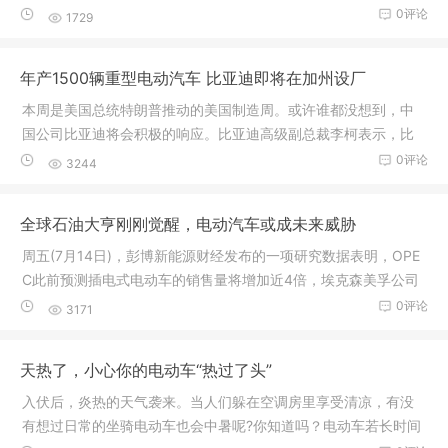
足问题，
0评论
1729
年产1500辆重型电动汽车 比亚迪即将在加州设厂
本周是美国总统特朗普推动的美国制造周。或许谁都没想到，中
国公司比亚迪将会积极的响应。比亚迪高级副总裁李柯表示，比
亚迪计划
0评论
3244
全球石油大亨刚刚觉醒，电动汽车或成未来威胁
周五(7月14日)，彭博新能源财经发布的一项研究数据表明，OPE
C此前预测插电式电动车的销售量将增加近4倍，埃克森美孚公司
和英国石
0评论
3171
天热了，小心你的电动车“热过了头”
入伏后，炎热的天气袭来。当人们躲在空调房里享受清凉，有没
有想过日常的坐骑电动车也会中暑呢?你知道吗？电动车若长时间