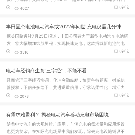
到时候英国
0评论
4027
丰田固态电池电动汽车或2022年问世 充电仅需几分钟
据英国路透社7月25日报道，丰田公司致力于新型电动汽车电池研
发，将大幅增加续航里程，实现快速充电，这款搭载新电池的电
动车将
0评论
3516
电动车经销商生意“三字经”，不能不看
经商管理三字经巧协调，化冲突勤鼓励，慎责备持距离，树威信
善授权，予信任多给予，共进退重信用，守承诺柔性化，增活力
集众智，
0评论
2078
有需求难盈利？ 揭秘电动汽车移动充电市场困境
随着电动汽车的大规模推广应用，车辆充电的需求量和应用场景
也更为复杂。在实际充电场景中我们发现，除去充电设施铺设不