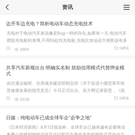
资讯
边开车边充电？简析电动车动态充电技术
充电对于电动汽车来说像是Bug一样的存在,如果有一天,电动汽车
摆脱充电桩的束缚,不用到处找充电桩,充电比加油还方便那该有多
好。
0评论
3600
共享汽车新规出台:明确实名制 鼓励信用模式代替押金模
式
由交通运输部、住房城乡建设部制定的《关于促进小微型客车租
赁健康发展的指导意见》今日正式出台。东方网记者获悉，《指
导意见》
0评论
3038
日媒：纯电动车已成全球车企“必争之地”
《日本经济新闻》8月1日报道称，全球车企已越来越有必要将业
务重心转移到纯电动汽车(EV)和可在家中充电的插电式混合动力