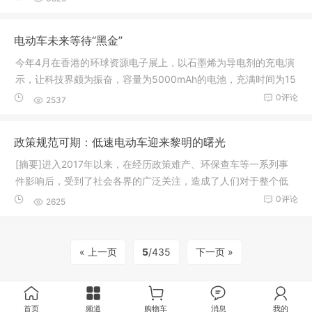
电动车未来等待“黑金”
今年4月在香港的环球资源电子展上，以石墨烯为导电剂的充电演
示，让科技界颇为振奋，容量为5000mAh的电池，充满时间为15
分钟。
0评论
2537
政策规范可期：低速电动车迎来黎明的曙光
[摘要]进入2017年以来，在经历政策难产、环保查车等一系列事
件影响后，受到了社会各界的广泛关注，造成了人们对于整个低
速电动车
0评论
2625
« 上一页
5
/435
下一页 »
首页
频道
购物车
消息
我的