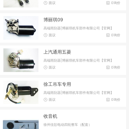
面议
0询价
博丽琪09
高端雨刮器|博丽琪机车部件有限公司【官网】
面议
0询价
上汽通用五菱
高端雨刮器|博丽琪机车部件有限公司【官网】
面议
0询价
徐工吊车专用
高端雨刮器|博丽琪机车部件有限公司【官网】
面议
0询价
收音机
徐州佳彭电动四轮整车（配套）