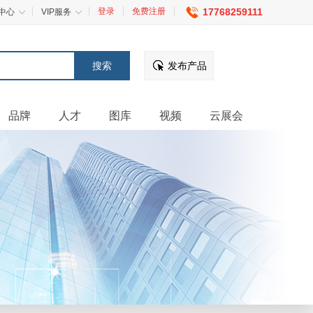
登录
免费注册
17768259111
中心
VIP服务
发布产品
品牌
人才
图库
视频
云展会