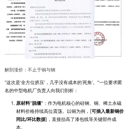
解剖涨价：不止于铜与钢
“这次是‘全方位挤压’，几乎没有成本的‘死角’。”一位要求匿
名的中型电机厂负责人向我们剖析：
原材料“脱缰”
：作为电机核心的硅钢、铜、
稀土永磁
材料
价格持续高位震荡。以铜为例，[
可插入最新铜价
同比/环比数据
]，直接抬高了漆包线等关键部件成
本。