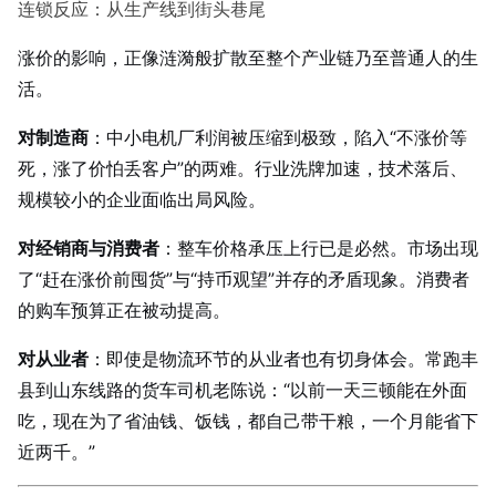
连锁反应：从生产线到街头巷尾
涨价的影响，正像涟漪般扩散至整个产业链乃至普通人的生
活。
对制造商
：中小电机厂利润被压缩到极致，陷入“不涨价等
死，涨了价怕丢客户”的两难。行业洗牌加速，技术落后、
规模较小的企业面临出局风险。
对经销商与消费者
：整车价格承压上行已是必然。市场出现
了“赶在涨价前囤货”与“持币观望”并存的矛盾现象。消费者
的购车预算正在被动提高。
对从业者
：即使是物流环节的从业者也有切身体会。常跑丰
县到山东线路的货车司机老陈说：“以前一天三顿能在外面
吃，现在为了省油钱、饭钱，都自己带干粮，一个月能省下
近两千。”