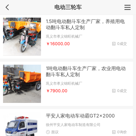
电动三轮车
1.5吨电动翻斗车生产厂家，养殖用电
动翻斗车私人定制
巩义市孝义锦旺机械厂
￥16000.00
0成交
1吨电动翻斗车生产厂家，农业用电动
翻斗车私人定制
巩义市孝义锦旺机械厂
￥7900.00
0成交
平安人家电动车动霸GT2x2000
徐州平安人家电动车制造有限公司
面议
0询价