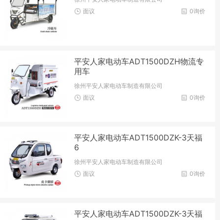
面议
0询价
平安人家电动车ADT1500DZH物流专
用车
徐州平安人家电动车制造有限公司
面议
0询价
平安人家电动车ADT1500DZK-3天福
6
徐州平安人家电动车制造有限公司
面议
0询价
平安人家电动车ADT1500DZK-3天福