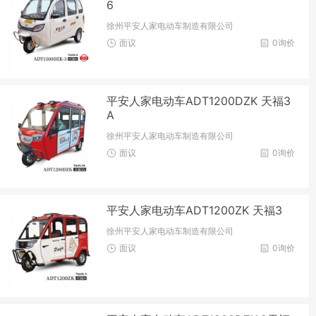
6
徐州平安人家电动车制造有限公司
面议
0询价
平安人家电动车ADT1200DZK 天福3
A
徐州平安人家电动车制造有限公司
面议
0询价
平安人家电动车ADT1200ZK 天福3
徐州平安人家电动车制造有限公司
面议
0询价