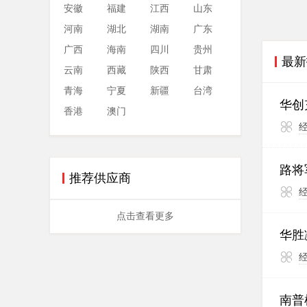
安徽
福建
江西
山东
河南
湖北
湖南
广东
广西
海南
四川
贵州
最新
云南
西藏
陕西
甘肃
青海
宁夏
新疆
台湾
华创
香港
澳门
路将
推荐供应商
点击查看更多
华胜
南普