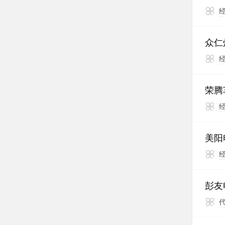
众仁
荣腾
美阳
彭友