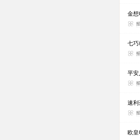
金想
七巧
平安
速利
欧皇