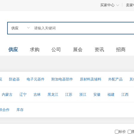
买家中心
卖家
供应
求购
公司
展会
资讯
招商
花
防盗器
电子元器件
附加电器部件
原材料及辅料
外配产品
其
内蒙古
辽宁
吉林
黑龙江
江苏
浙江
安徽
福建
江西
甘肃
青海
宁夏
新疆
台湾
香港
澳门
供合作
库存
标价