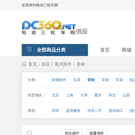
欢迎来到电动三轮车网
供应
全部商品分类
首页
商城
首页
供应
相关附件
音响
>
>
>
分类：
装饰部件
头罩
音响
车锁
车篮
贴
供货地区：
北京
上海
天津
重庆
河北
山西
海南
四川
贵州
云南
西藏
陕西
类别：
供应
提供服务
供应二手
提供加工
提