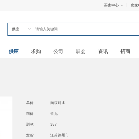
买家中心
卖家
供应
求购
公司
展会
资讯
招商
单价
面议
对比
询价
暂无
浏览
387
发货
江苏徐州市