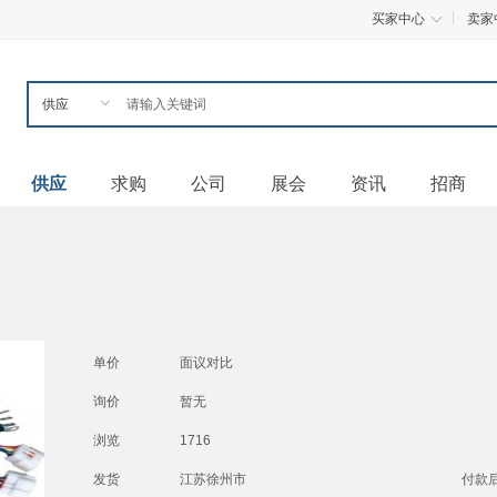
买家中心
卖家
供应
求购
公司
展会
资讯
招商
单价
面议
对比
询价
暂无
浏览
1716
发货
江苏徐州市
付款