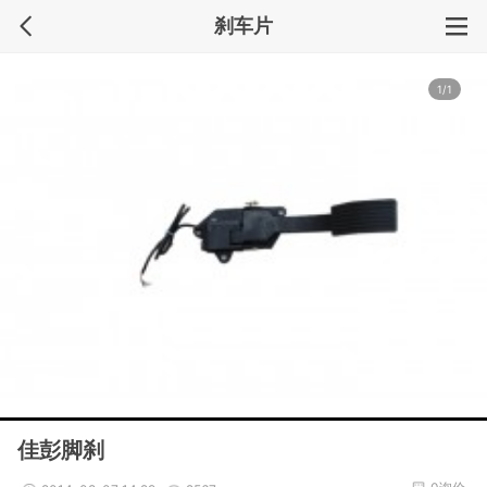
刹车片
1/1
佳彭脚刹