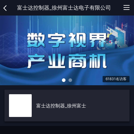
富士达控制器_徐州富士达电子有限公司
网
站
公
首
司
在
页
介
线
供
61831名访客
绍
商
应
采
城
产
购
公
富士达控制器_徐州富士达电子有限公司
品
清
司
荣
单
新
誉
人