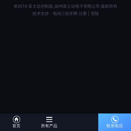
闻
资
才
联
©2019 富士达控制器_徐州富士达电子有限公司 版权所有
技术支持：电动三轮车网
注册
|
登陆
质
招
系
公
聘
方
司
招
式
相
商
品
册
代
牌
公
理
展
司
展
示
视
会
诚
频
信
信
友
息
档
情
首页
所有产品
联系电话
案
链