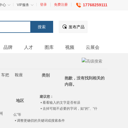
登录
免费注册
17768259111
中心
VIP服务
发布产品
品牌
人才
图库
视频
云展会
车把
鞍座
类别
抱歉，没有找到相关的
内容。
建议您：
地区
• 看看输入的文字是否有误
• 去掉可能不必要的字词，如“的”、“什
州
么”等
• 调整更确切的关键词或搜索条件