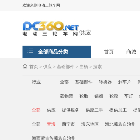
欢迎来到电动三轮车网
供应
全部商品分类
首页
商城
首页
供应
基础部件
曲柄
搜索
>
>
>
>
行业
全部
基础部件
转换器
刹车片
载物架
轮胎
铝圈
轮毂
车灯
全部
供应
提供服务
供应二手
提供加工
提
全部
青海
西宁市
海东地区
海北藏族自治州
海西蒙古族藏族自治州