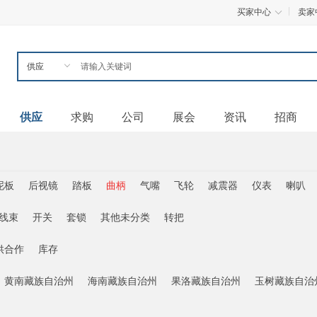
买家中心
卖家
供应
求购
公司
展会
资讯
招商
泥板
后视镜
踏板
曲柄
气嘴
飞轮
减震器
仪表
喇叭
线束
开关
套锁
其他未分类
转把
供合作
库存
黄南藏族自治州
海南藏族自治州
果洛藏族自治州
玉树藏族自治